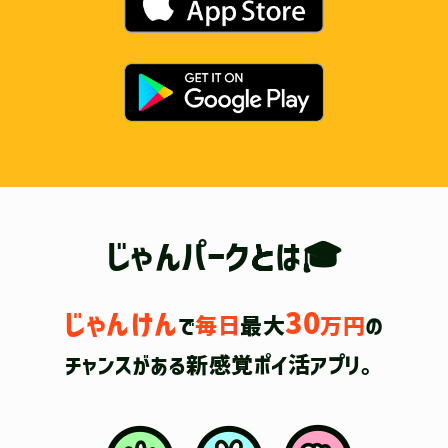
じゃんパークとは🎓
じゃんけん
30
で
毎日
最大
万円
の
チャンスがある新感覚ポイ活アプリ。